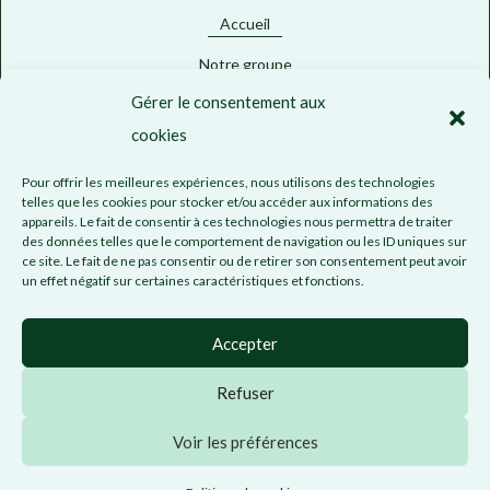
Accueil
Notre groupe
Gérer le consentement aux
Activités
cookies
Engagements
Pour offrir les meilleures expériences, nous utilisons des technologies
Actualités
telles que les cookies pour stocker et/ou accéder aux informations des
appareils. Le fait de consentir à ces technologies nous permettra de traiter
Nous rejoindre
des données telles que le comportement de navigation ou les ID uniques sur
ce site. Le fait de ne pas consentir ou de retirer son consentement peut avoir
Contact
un effet négatif sur certaines caractéristiques et fonctions.
Mentions légales
–
Politique de confidentialité
– © 2022 Fait avec
Accepter
♥ par
Agence Tabem
Refuser
Voir les préférences